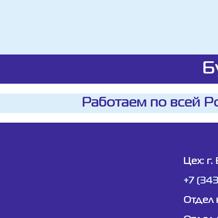
Б
Работаем по всей Р
Цех: г.
+7 (34
Отдел 